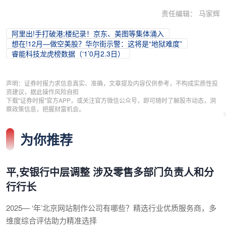
责任编辑： 马家辉
阿里出!手打破港;楼纪录！京东、美图等集体涌入
想在!12月—做空美股？华尔街示警：这将是“地狱难度”
睿能科技龙虎榜数据（‘1’0月2.3日）
声明：证券时报力求信息真实、准确，文章提及内容仅供参考，不构成实质性投
资建议，据此操作风险自担
下载"证券时报"官方APP，或关注官方微信公众号，即可随时了解股市动态，洞
察政策信息，把握财富机会。
为你推荐
平,安银行中层调整 涉及零售多部门负责人和分
行行长
2025— ‘年’北京网站制作公司有哪些？精选行业优质服务商，多
维度综合评估助力精准选择