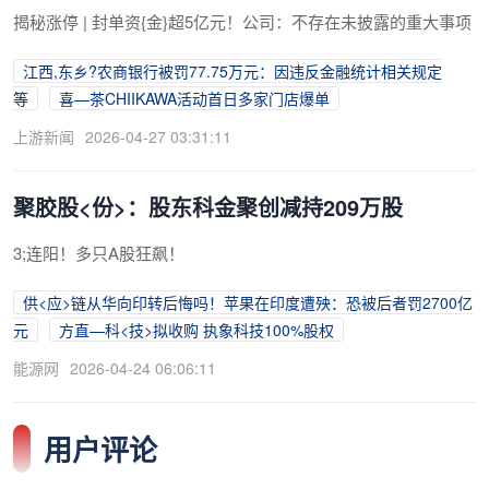
揭秘涨停 | 封单资{金}超5亿元！公司：不存在未披露的重大事项
江西,东乡?农商银行被罚77.75万元：因违反金融统计相关规定
等
喜—茶CHIIKAWA活动首日多家门店爆单
上游新闻
2026-04-27 03:31:11
聚胶股<份>：股东科金聚创减持209万股
3;连阳！多只A股狂飙！
供<应>链从华向印转后悔吗！苹果在印度遭殃：恐被后者罚2700亿
元
方直—科<技>拟收购 执象科技100%股权
能源网
2026-04-24 06:06:11
用户评论