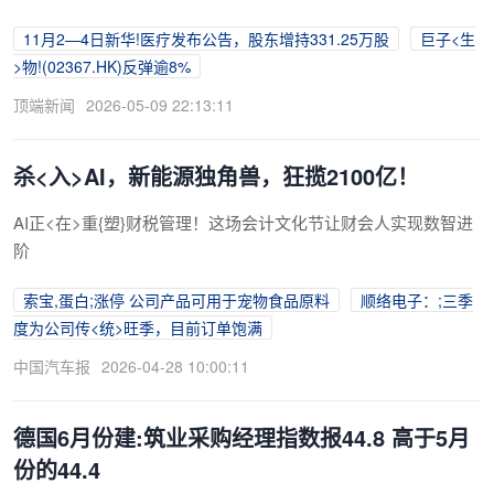
11月2—4日新华!医疗发布公告，股东增持331.25万股
巨子<生
>物!(02367.HK)反弹逾8%
顶端新闻
2026-05-09 22:13:11
杀<入>AI，新能源独角兽，狂揽2100亿！
AI正<在>重{塑}财税管理！这场会计文化节让财会人实现数智进
阶
索宝,蛋白;涨停 公司产品可用于宠物食品原料
顺络电子：;三季
度为公司传<统>旺季，目前订单饱满
中国汽车报
2026-04-28 10:00:11
德国6月份建:筑业采购经理指数报44.8 高于5月
份的44.4