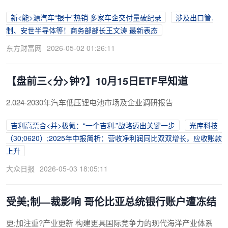
新<能>源汽车“银十”热销 多家车企交付量破纪录
涉及出口管.
制、安世半导体等！商务部部长王文涛 最新表态
东方财富网
2026-05-02 01:26:11
【盘前三<分>钟?】10月15日ETF早知道
2.024-2030年汽车低压锂电池市场及企业调研报告
吉利高票合<并>极氪：“一个吉利.”战略迈出关键一步
光库科技
（30;0620）;2025年中报简析：营收净利润同比双双增长，应收账款
上升
大众日报
2026-05-03 18:05:11
受美;制—裁影响 哥伦比亚总统银行账户遭冻结
更;加注重?产业更新 构建更具国际竞争力的现代海洋产业体系